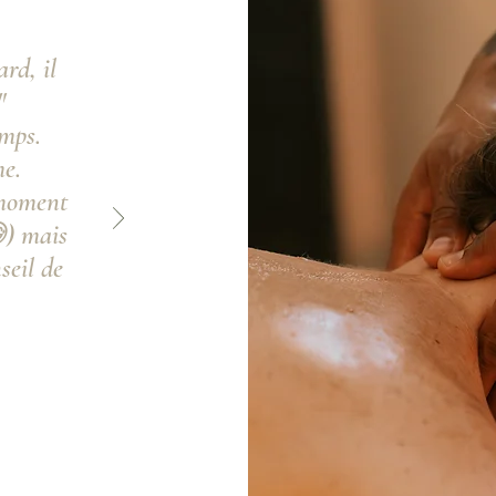
ard, il
"
mps.
e.
 moment
) mais
seil de