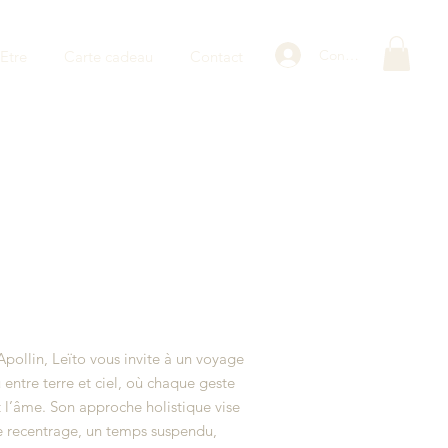
Connexion
Etre
Carte cadeau
Contact
pollin, Leïto vous invite à un voyage
entre terre et ciel, où chaque geste
t l’âme. Son approche holistique vise
de recentrage, un temps suspendu,