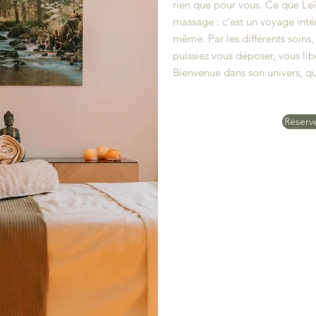
rien que pour vous. Ce que Le
massage : c’est un voyage inté
même. Par les différents soins
puissiez vous déposer, vous libé
Bienvenue dans son univers, qui
Réserv