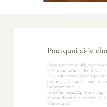
Pourquoi ai-je cho
Parce que comme elle, tout en n
Elle symbolise la fluidité, le lâcher-
Elle vient caresser les rivages de 
parfois avec force, mais touj
transformation.
Ici, à L’Essence d’Apollin, la vague
à vous déposer, à respirer, à lai
d’être libéré.