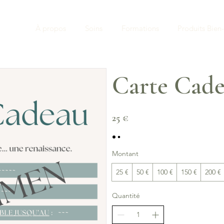
À propos
Soins
Formations
Produits Bien-
Carte Cad
25 €
Montant
25 €
50 €
100 €
150 €
200 €
Quantité