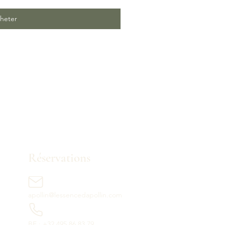
heter
Réservations
apollin@lessencedapollin.com
BE : +32 495 86 83 79